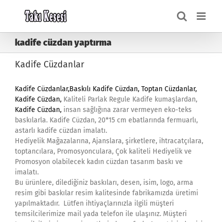
Skip
to
content
kadife cüzdan yaptırma
Kadife Cüzdanlar
Kadife Cüzdanlar,
Baskılı Kadife Cüzdan, Toptan Cüzdanlar,
Kadife Cüzdan,
Kaliteli Parlak Regule Kadife kumaşlardan,
Kadife Cüzdan
,
insan sağlığına zarar vermeyen eko-teks
baskılarla. Kadife Cüzdan, 20*15 cm ebatlarında fermuarlı,
astarlı kadife cüzdan imalatı.
Hediyelik Mağazalarına, Ajanslara, şirketlere, ihtracatçılara,
toptancılara, Promosyonculara, Çok kaliteli Hediyelik ve
Promosyon olabilecek kadın cüzdan tasarım baskı ve
imalatı.
Bu ürünlere, dilediğiniz baskıları, desen, isim, logo, arma
resim gibi baskılar resim kalitesinde fabrikamızda üretimi
yapılmaktadır. Lütfen ihtiyaçlarınızla ilgili müşteri
temsilcilerimize mail yada telefon ile ulaşınız. Müşteri