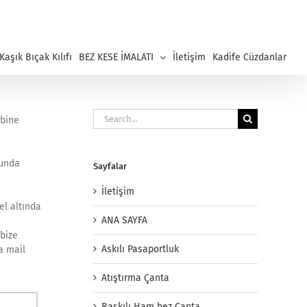
aşık Bıçak Kılıfı
BEZ KESE İMALATI
İletişim
Kadife Cüzdanlar
Search
mbine
for:
cunda
Sayfalar
İletişim
el altında
ANA SAYFA
 bize
Askılı Pasaportluk
a mail
Atıştırma Çanta
Baskılı Ham bez Çanta