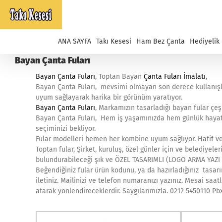
Skip
to
content
ANA SAYFA
Takı Kesesi
Ham Bez Çanta
Hediyelik
Bayan Çanta Fuları
Bayan Çanta Fuları
, Toptan Bayan
Çanta Fuları İmalatı
,
Bayan Çanta Fuları, mevsimi olmayan son derece kullanışlı
uyum sağlayarak harika bir görünüm yaratıyor.
Bayan Çanta Fuları
, Markamızın tasarladığı bayan fular çeşit
Bayan Çanta Fuları, Hem iş yaşamınızda hem günlük hayatın
seçiminizi bekliyor.
Fular modelleri hemen her kombine uyum sağlıyor. Hafif ve
Toptan fular, Şirket, kuruluş, özel günler için ve belediyele
bulundurabileceği şık ve ÖZEL TASARIMLI (LOGO ARMA YAZI B
Beğendiğiniz fular ürün kodunu, ya da hazırladığınız tasarım
iletiniz. Mailinizi ve telefon numaranızı yazınız. Mesai saa
atarak yönlendireceklerdir. Saygılarımızla. 0212 5450110 Pb