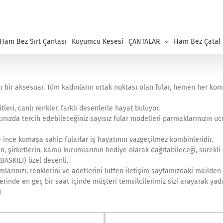
 Ham Bez Sırt Çantası
Kuyumcu Kesesi
ÇANTALAR
Ham Bez Çatal K
 bir aksesuar. Tüm kadınların ortak noktası olan fular, hemen her ko
leri, canlı renkler, farklı desenlerle hayat buluyor.
ızda tercih edebileceğiniz sayısız fular modelleri parmaklarınızın u
 ince kumaşa sahip fularlar iş hayatının vazgeçilmez kombinleridir.
rin, şirketlerin, kamu kurumlarının hediye olarak dağıtabileceği, sürekli 
ASKILI) özel desenli.
larınızı, renklerini ve adetlerini lütfen iletişim sayfamızdaki mailden
tlerinde en geç bir saat içinde müşteri temsilcilerimiz sizi arayarak yad
x