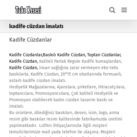
Skip
to
content
kadife cüzdan imalatı
Kadife Cüzdanlar
Kadife Cüzdanlar,
Baskılı Kadife Cüzdan, Toptan Cüzdanlar,
Kadife Cüzdan,
Kaliteli Parlak Regule Kadife kumaşlardan,
Kadife Cüzdan
,
insan sağlığına zarar vermeyen eko-teks
baskılarla. Kadife Cüzdan, 20*15 cm ebatlarında fermuarlı,
astarlı kadife cüzdan imalatı.
Hediyelik Mağazalarına, Ajanslara, şirketlere, ihtracatçılara,
toptancılara, Promosyonculara, Çok kaliteli Hediyelik ve
Promosyon olabilecek kadın cüzdan tasarım baskı ve
imalatı.
Bu ürünlere, dilediğiniz baskıları, desen, isim, logo, arma
resim gibi baskılar resim kalitesinde fabrikamızda üretimi
yapılmaktadır. Lütfen ihtiyaçlarınızla ilgili müşteri
temsilcilerimize mail yada telefon ile ulaşınız. Müşteri