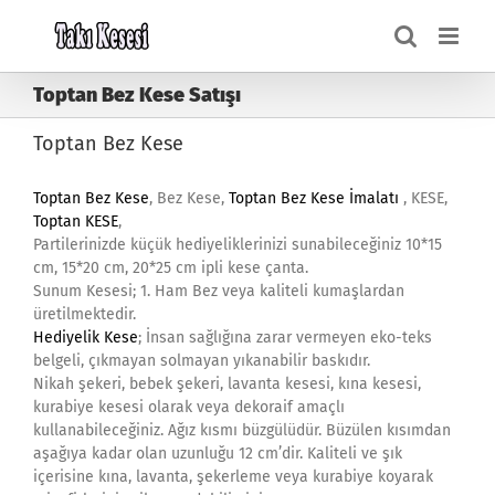
Skip
to
content
Toptan Bez Kese Satışı
Toptan Bez Kese
Toptan Bez Kese
, Bez Kese,
Toptan Bez Kese İmalatı
, KESE,
Toptan KESE
,
Partilerinizde küçük hediyeliklerinizi sunabileceğiniz 10*15
cm, 15*20 cm, 20*25 cm ipli kese çanta.
Sunum Kesesi; 1. Ham Bez veya kaliteli kumaşlardan
üretilmektedir.
Hediyelik Kese
; İnsan sağlığına zarar vermeyen eko-teks
belgeli, çıkmayan solmayan yıkanabilir baskıdır.
Nikah şekeri, bebek şekeri, lavanta kesesi, kına kesesi,
kurabiye kesesi olarak veya dekoraif amaçlı
kullanabileceğiniz. Ağız kısmı büzgülüdür. Büzülen kısımdan
aşağıya kadar olan uzunluğu 12 cm’dir. Kaliteli ve şık
içerisine kına, lavanta, şekerleme veya kurabiye koyarak