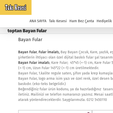
Skip
to
content
ANA SAYFA
Takı Kesesi
Ham Bez Çanta
Hediyelik
toptan Bayan Fular
Bayan Fular
Bayan Fular
,
Fular İmalatı,
Bay Bayan Çocuk, Kare, yazlık, eş
şirketlerin ihtiyacı olan özel dijital baskılı fular şal tasarı
Bayan Fular imalatı
, Kare Fular; 45*45 (+-1) cm, Kare Fular 5
(+-1) cm, Uzun Fular 145*22 (+-1) cm üretilmektedir.
Bayan Fular, 1.kalite regule saten, şifon yada krep kumaşl
Bayan Fular, logo arma isim yazı ve özel renk, özel desen b
baskıdır. (eko-teks belgelidir.)
Beğendiğiniz fular ürün kodunu, ya da hazırladığınız tasarım
iletiniz. Mailinizi ve telefon numaranızı yazınız. Mesai saa
atarak yönlendireceklerdir. Saygılarımızla. 0212 5450110