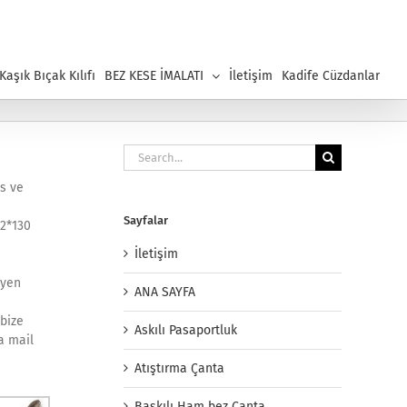
aşık Bıçak Kılıfı
BEZ KESE İMALATI
İletişim
Kadife Cüzdanlar
Search
for:
ns ve
Sayfalar
22*130
İletişim
eyen
ANA SAYFA
 bize
Askılı Pasaportluk
a mail
Atıştırma Çanta
Baskılı Ham bez Çanta