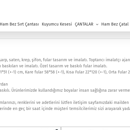
 Ham Bez Sırt Çantası
Kuyumcu Kesesi
ÇANTALAR
Ham Bez Çatal K
arp, saten, krep, şifon, fular tasarım ve imalatı. Toptancı imalatçı aja
mı baskıları ve imalatı. Özel tasarım ve baskılı fular imalatı.
1*51 (+-1) cm, Kare fular 58*58 (+-1), Kısa Fular 22*120 (+-1), Orta Fular 
ardan
askılı. Ürünlerimizde kullandığımız boyalar insan sağlığına zarar verm
larınızı, renklerini ve adetlerini lütfen iletişim sayfamızdaki mailden
tlerinde en geç bir saat içinde müşteri temsilcilerimiz sizi arayarak yad