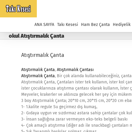
Skip
to
content
ANA SAYFA
Takı Kesesi
Ham Bez Çanta
Hediyelik
okul Atıştırmalık Çanta
Atıştırmalık Çanta
Atıştırmalık Çanta
,
Atıştırmalık Çantası
Atıştırmalık Çanta
, Bir çok alanda kullanabileceğiniz, çanta 
Atıştırmalık Çanta, Çantaları ister tek kullanın, ister kol ça
ister çocuklarınıza atıştırma çantası olarak kullanın, İst
Meyveler, krakerler ve aklınıza gelecek her şey için mükem
3 boy Atıştırmalık Çanta; 20*10 cm, 20*15 cm, 20*20 cm eba
1- 1.kalite regule Su geçirmez dış kumaş,
2- Gıdaya uygun ve sızdırmaz astara sahip çantalar çok kull
3- İnsan sağlığına zarar vermeyen eko-teks belgeli baskı
4- Çok amaçlı atıştırma (diğer adı ile snackbag) çantaları 
5- Şık Tasarımlı baskılar, solmaz, çıkmaz,