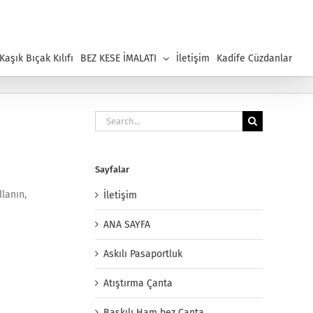
aşık Bıçak Kılıfı
BEZ KESE İMALATI
İletişim
Kadife Cüzdanlar
Search
for:
Sayfalar
llanın,
İletişim
ANA SAYFA
Askılı Pasaportluk
Atıştırma Çanta
Baskılı Ham bez Çanta