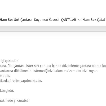
 Ham Bez Sırt Çantası
Kuyumcu Kesesi
ÇANTALAR
Ham Bez Çatal K
içi çantalar.
ntası, file çantası, ister sırt çantası içinde düzenleme çantası olarak ku
er çantanıza dökülmesini istemedğiniz bakım malzemelerinizi koyun.
meldir.
tlarda üretim yapılmaktadır.
anışlıdır.
makinede yıkanabilir.