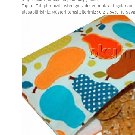
Toptan Taleplerinizde istediğiniz desen renk ve logolarlaim
ulaşabilirisiniz. Müşteri temsilcilerimiz 90 212 5450110 Say