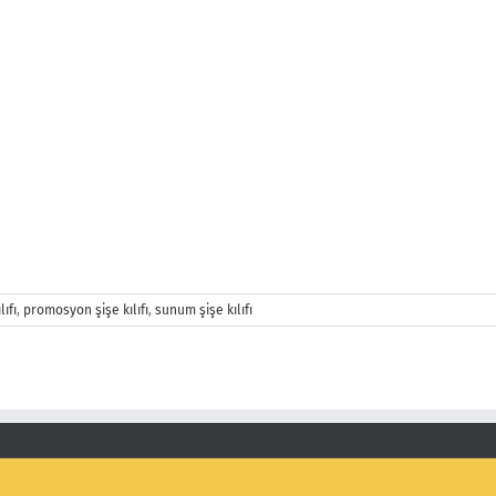
lıfı
,
promosyon şişe kılıfı
,
sunum şişe kılıfı