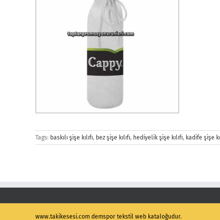
Tags:
baskılı şişe kılıfı
,
bez şişe kılıfı
,
hediyelik şişe kılıfı
,
kadife şişe kı
www.takikesesi.com demspor tekstil web kataloğudur.