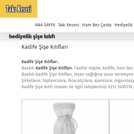
Skip
to
content
ANA SAYFA
Takı Kesesi
Ham Bez Çanta
Hediyelik
hediyelik şişe kılıfı
Kadife Şişe Kılıfları
Kadife Şişe Kılıflar
ı,
Baskılı
Kadife Şişe Kılıfları
, 1.kalite regule, kadife, ham be
Baskılı Kadife Şişe Kılıfları, İnsan sağlığına zarar vermeyen
Şirketlere, Toptancılara, İhracatçılara, ajanslara, organiza
Kadife Şişe Kılıfı imalatı ile ilgili taleplerinizi 0212 545011