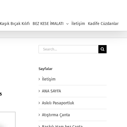
aşık Bıçak Kılıfı
BEZ KESE İMALATI
İletişim
Kadife Cüzdanlar
Search
for:
Sayfalar
İletişim
ANA SAYFA
85
Askılı Pasaportluk
Atıştırma Çanta
Baskılı Ham bez Çanta