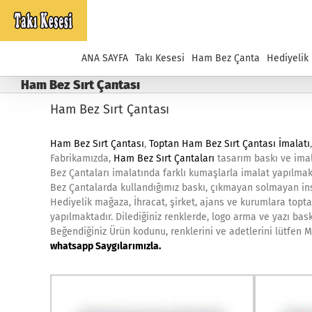
Skip
to
content
ANA SAYFA
Takı Kesesi
Ham Bez Çanta
Hediyelik
Ham Bez Sırt Çantası
Ham Bez Sırt Çantası
Ham Bez Sırt Çantası
,
Toptan Ham Bez Sırt Çantası İmalatı
Fabrikamızda,
Ham Bez Sırt Çantaları
tasarım baskı ve imal
Bez Çantaları imalatında farklı kumaşlarla imalat yapılmak
Bez Çantalarda kullandığımız baskı, çıkmayan solmayan ins
Hediyelik mağaza, İhracat, şirket, ajans ve kurumlara topta
yapılmaktadır. Dilediğiniz renklerde, logo arma ve yazı bask
Beğendiğiniz Ürün kodunu, renklerini ve adetlerini lütfen Mü
whatsapp Saygılarımızla.